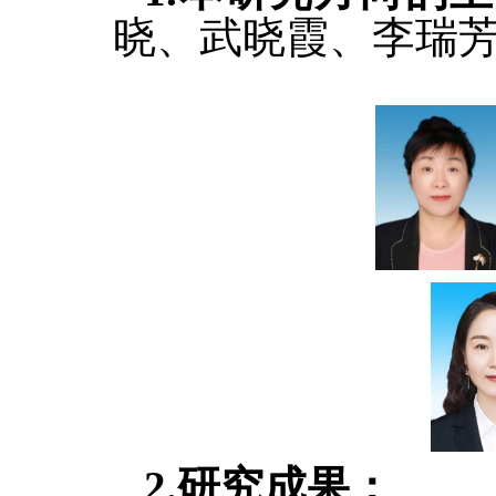
晓、武晓霞、李瑞
2.
研究成果
：