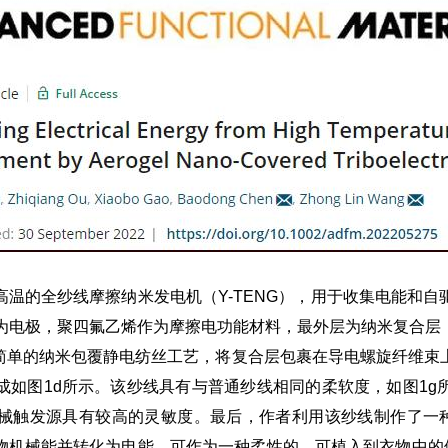
的全纱线摩擦纳米发电机（Y-TENG），用于收集电能和自
作为电极，聚四氟乙烯作为摩擦电功能材料，最外层为纳米复合层
用简单的纳米包覆静电纺丝工艺，将复合层包裹在导电螺旋纤维
成如图1d所示。该纱线具有与普通纱线相同的柔软度，如图1g
种机械触发源具有较高的灵敏度。最后，作者利用该纱线制作了一种
机械能并转化为电能，可作为一种柔性的、可植入到衣物中的便