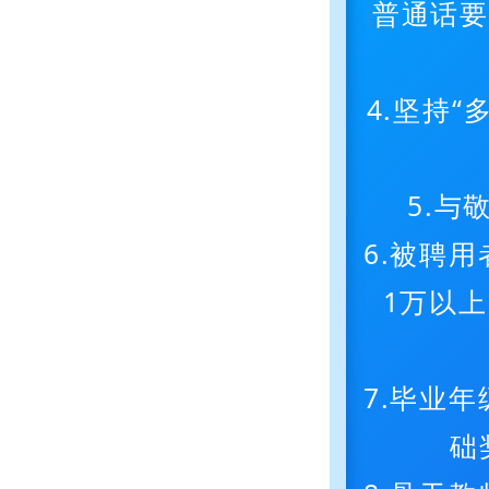
普通话要
4.坚持
5.
6.被聘
1万以
7.毕业
础