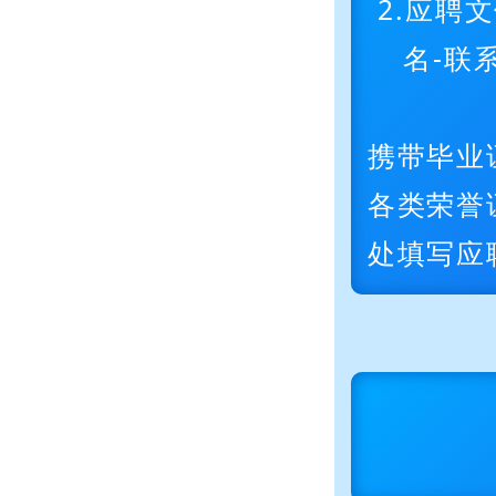
2.应聘
名-联系
携带毕业
各类荣誉
处填写应