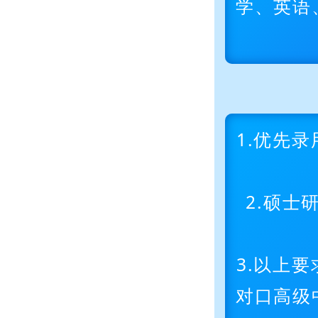
学、英语
1.优先
2.硕
3.以上
对口高级