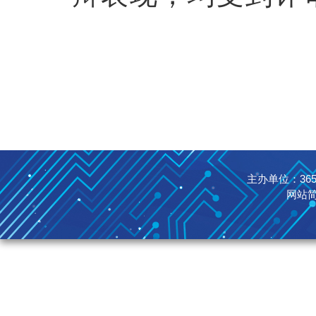
主办单位：365英国
网站