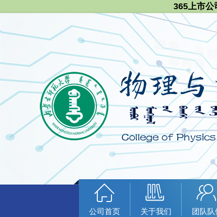
365上市公
公司首页
关于我们
团队队