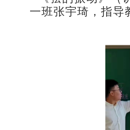
一班张宇琦，指导