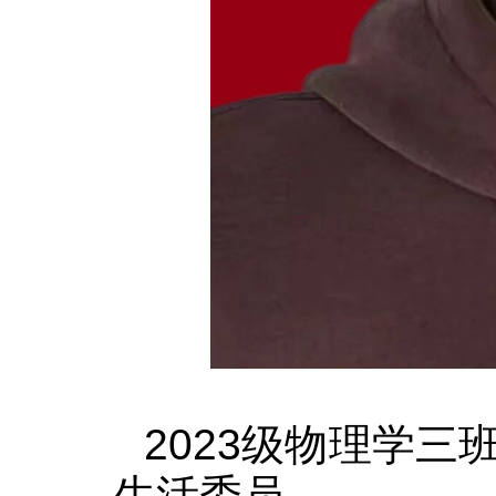
2023级物理学三
生活委员