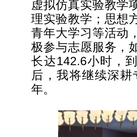
虚拟仿真实验教学
理实验教学；思想
青年大学习等活动
极参与志愿服务，
长达142.6小时
后，我将继续深耕
年。