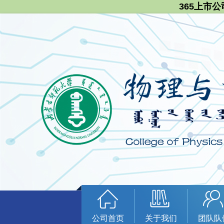
365上市公
公司首页
关于我们
团队队