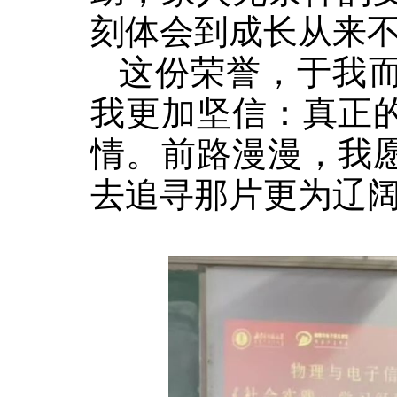
刻体会到成长从来
这份荣誉，于我
我更加坚信：真正
情。前路漫漫，我
去追寻那片更为辽