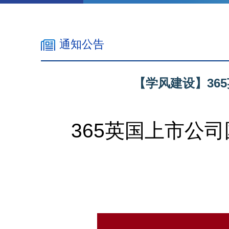
通知公告
【学风建设】36
365英国上市公