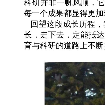
科研并非一帆风顺，
每一个成果都显得更加
回望这段成长历程，
长，走下去，定能抵达
育与科研的道路上不断