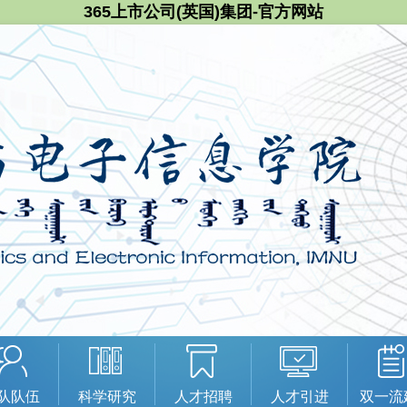
365上市公司(英国)集团-官方网站
队队伍
科学研究
人才招聘
人才引进
双一流