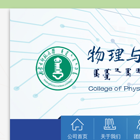
公司首页
关于我们
团