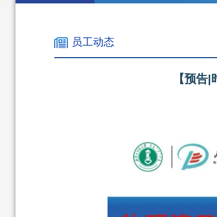
员工动态
【预告