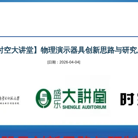
|时空大讲堂】物理演示器具创新思路与研究
[日期：2026-04-04]