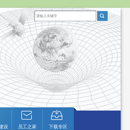
建设
员工之家
下载专区