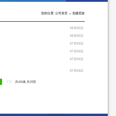
您的位置:
公司首页
→
党建思政
04月02日
04月02日
07月03日
07月03日
07月03日
07月03日
下页
共426条
共29页