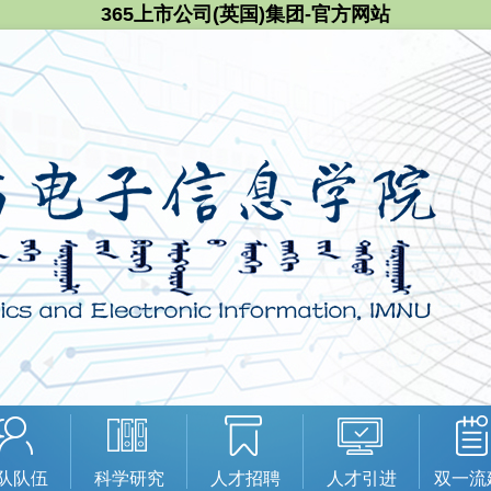
365上市公司(英国)集团-官方网站
队队伍
科学研究
人才招聘
人才引进
双一流