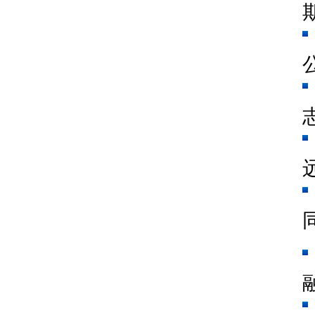
志
同
融